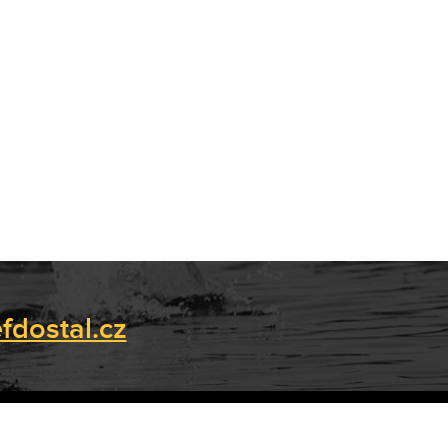
fdostal.cz
Web máme od
WPJ.cz