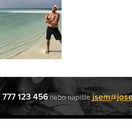
777 123 456
jsem@jose
i
nebo napište