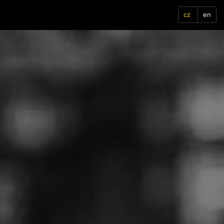
cz
en